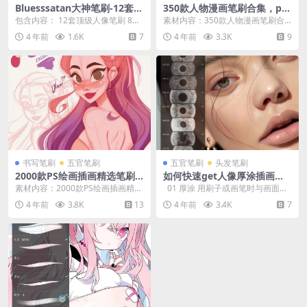
Bluesssatan大神笔刷-12套Pr
350款人物漫画笔刷合集，pro
ocreate顶级人像笔刷+8套人
create绘画PS素材笔刷iPad笔
包含内容： 12套顶级人像笔刷 8套
素材内容：350款人物漫画笔刷合
像色卡+教学视频教程图片步
刷
人像色卡 15个人像绘画视频步骤教
集，好用到爆！ 内容格式：abr、b
4 年前
1.6K
7
4 年前
3.3K
9
骤
程 36张...
rushse...
书写笔刷
五官笔刷
五官笔刷
头发笔刷
2000款PS绘画插画精选笔刷
如何快速get人像厚涂插画？1
合集
000款Procreate人像厚涂笔
素材内容：2000款PS绘画插画精选
01 厚涂 用刷子或画笔时与画面的
刷合集已就位！
笔刷合集 内容格式：笔刷安装包 文
厚色。这种技巧使画面产生一种肌
4 年前
3.8K
13
4 年前
3.4K
7
件大小：3...
理。也可以作...