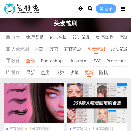
登录
头发笔刷
分类
纹理背景
色卡色板
设计笔刷
绘画笔刷
画笔
人像笔刷
全部
其它
五官笔刷
头发笔刷
皮肤笔刷
软件
全部
Photoshop
illustrator
SAI
Procreate
排序
最新
热度
点赞
收藏
更新
随机
五官笔刷
人像基础笔刷
五官笔刷
人像基础笔刷