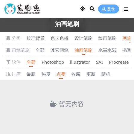
登录
油画笔刷
分类
纹理背景
色卡色板
设计笔刷
绘画笔刷
画笔
画笔笔刷
全部
其它画笔
油画笔刷
水墨水彩
书写
软件
全部
Photoshop
illustrator
SAI
Procreate
排序
最新
热度
点赞
收藏
更新
随机
暂无内容