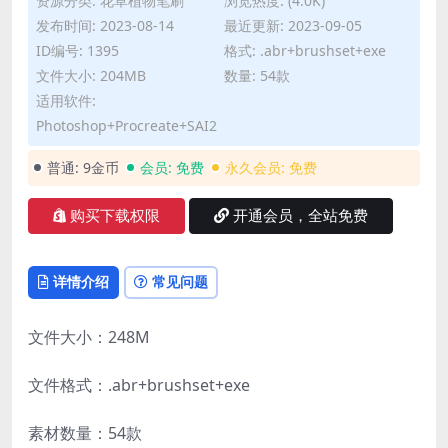
资源分类:
花草植物笔刷
浏览热度: (4.0K)
发布时间: 2023-08-14
最近更新: 2023-09-05
ID编号: 1395
格式: .abr+brushset+exe
文件大小: 204MB
数量: 54款
适用软件:
Photoshop+Procreate+SAI2
普通:
9金币
会员:
免费
永久会员:
免费
购买下载权限
开通会员，全站免费
详情介绍
常见问题
文件大小：248M
文件格式：.abr+brushset+exe
素材数量：54款