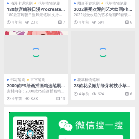
动漫卡通笔刷
花草植物笔刷
图形图案笔刷
花草植物笔刷
180款宫崎骏日漫Procreate
2022最受欢迎的艺术绘画Pho
动漫风景PS场景植物笔刷
toshop笔刷
180款宫崎骏日漫风景笔刷 支持软
2022最受欢迎的艺术绘画PS套装笔
件 ：PS、Procreate
刷 素材内容: .ABR 文件大小：14
4 年前
2.1K
7
4 年前
694
6
0...
书写笔刷
五官笔刷
花草植物笔刷
2000款PS绘画插画精选笔刷
28款花朵嫩芽绿芽树枝小草PS
合集
笔刷-Photoshop画笔-5.49M
素材内容：2000款PS绘画插画精选
4 年前
624
6
笔刷合集 内容格式：笔刷安装包 文
4 年前
3.8K
13
件大小：3...