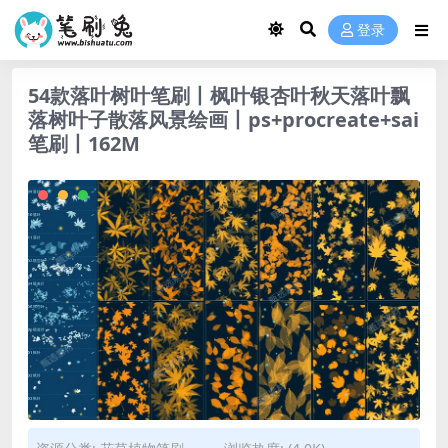
登录
54款落叶树叶笔刷丨枫叶银杏叶秋天落叶飘
落树叶子散落风景绘画丨ps+procreate+sai
笔刷丨162M