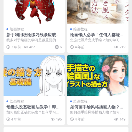
绘画教程
绘画教程
新手利用板绘练习线条应该如
绘画懒人必学！任何人都能学
何做呢？
会的照片转手绘流程！
线条对于绘画的学习是很重要的一
怎么把照片变成手绘？如何学习绘
个存在，任何一个画师甚至于大
画？想必这些都是绘画初学者们经
3 年前
462
6
4 年前
219
师，都免不了线条的练习...
常在想的问题吧，就是...
绘画教程
绘画教程
动漫头发基础画法教学！即使
如何画手绘风格插画人物？教
初学者也画出简单的头发！
你手绘风格插画的方法！
如何画出正确的头发？如何学习绘
如何画手绘风格插画人物？如何学
画？想必这些都是绘画初学者们经
习绘画？想必这些都是绘画初学者
4 年前
196
4 年前
149
常在想的问题吧，就是...
们经常在想的问题吧，...